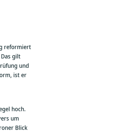
g reformiert
Das gilt
prüfung und
orm, ist er
egel hoch.
vers um
oner Blick