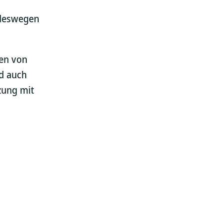
 deswegen
en von
nd auch
zung mit